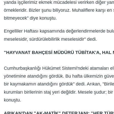
yanda işçilerimiz ekmek mücadelesi verirken diğer yan
örnekleridir. Bizler şunu biliyoruz. Muhaliflere karşı e
bitmeyecek" diye konuştu.
Engelliler Haftası kapsamında değerlendirmelerde bulu
meselesidir, sürdürülebilirlik meselesidir" dedi.
"HAYVANAT BAHÇESİ MÜDÜRÜ TÜBİTAK'A, HAL 
Cumhurbaşkanlığı Hükümet Sistemi'ndeki atamaları el
yönetimine atandığını gördük. Bu hafta ülkemizin güve
bir kaymakamın atandığını gördük" dedi. Arıkan, "Biriler
kurumları birilerinin staj yeri değildir. Mesele şudur; 
konuştu.
ARIKAN'DAN "AK-MATİK" DETERJANI: "HER TÜR