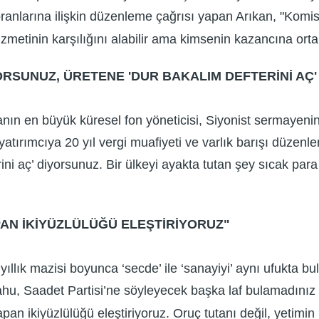
oranlarına ilişkin düzenleme çağrısı yapan Arıkan, "Komis
hizmetinin karşılığını alabilir ama kimsenin kazancına or
ORSUNUZ, ÜRETENE 'DUR BAKALIM DEFTERİNİ AÇ
anın en büyük küresel fon yöneticisi, Siyonist sermayenin
ırımcıya 20 yıl vergi muafiyeti ve varlık barışı düzenlem
ini aç’ diyorsunuz. Bir ülkeyi ayakta tutan şey sıcak para
PAN İKİYÜZLÜLÜĞÜ ELEŞTİRİYORUZ"
0 yıllık mazisi boyunca ‘secde’ ile ‘sanayiyi’ aynı ufukta 
Yahu, Saadet Partisi’ne söyleyecek başka laf bulamadınız m
pan ikiyüzlülüğü eleştiriyoruz. Oruç tutanı değil, yetimin