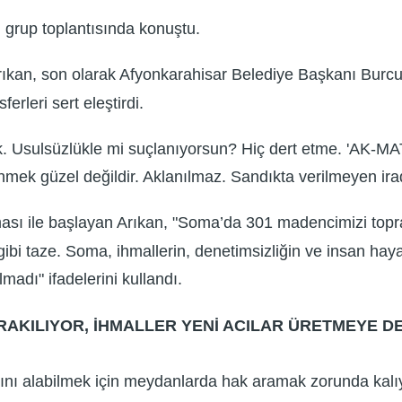
 grup toplantısında konuştu.
 Arıkan, son olarak Afyonkarahisar Belediye Başkanı Bu
erleri sert eleştirdi.
 Usulsüzlükle mi suçlanıyorsun? Hiç dert etme. 'AK-MATİK'
enmek güzel değildir. Aklanılmaz. Sandıkta verilmeyen ira
ı ile başlayan Arıkan, "Soma’da 301 madencimizi topra
gibi taze. Soma, ihmallerin, denetimsizliğin ve insan ha
lmadı" ifadelerini kullandı.
AKILIYOR, İHMALLER YENİ ACILAR ÜRETMEYE D
lığını alabilmek için meydanlarda hak aramak zorunda kal