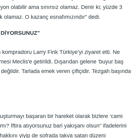
yon olabilir ama sınırsız olamaz. Denir ki; yüzde 3
tak olamaz. O kazanç esnafımızındır” dedi.
' DİYORSUNUZ"
 kompradoru Larry Fink Türkiye’yi ziyaret etti. Ne
esi Meclis'e getirildi. Dışarıdan gelene ‘buyur baş
 değildir. Tarlada emek veren çiftçidir. Tezgah başında
buluşturmayı başaran bir hareket olarak bizlere ‘cami
ı? İftira atıyorsunuz bari yakışanı olsun" ifadelerini
 hakkını yiyip de sofrada takva satan düzeni