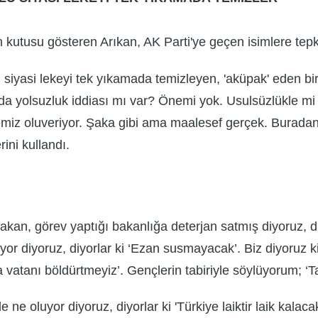
kutusu gösteren Arıkan, AK Parti'ye geçen isimlere tepki
lü siyasi lekeyi tek yıkamada temizleyen, 'aküpak' eden bir 
nda yolsuzluk iddiası mı var? Önemi yok. Usulsüzlükle mi
rtemiz oluveriyor. Şaka gibi ama maalesef gerçek. Buradan
ini kullandı.
 Bakan, görev yaptığı bakanlığa deterjan satmış diyoruz, d
or diyoruz, diyorlar ki ‘Ezan susmayacak’. Biz diyoruz k
ma vatanı böldürtmeyiz’. Gençlerin tabiriyle söylüyorum;
ne oluyor diyoruz, diyorlar ki 'Türkiye laiktir laik kalacak.