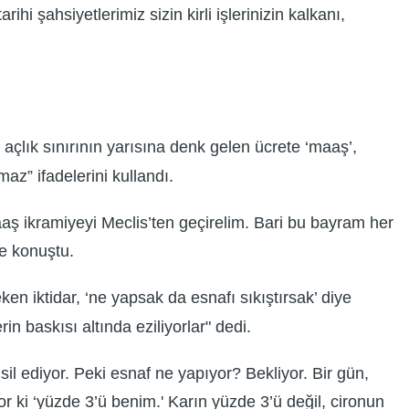
hi şahsiyetlerimiz sizin kirli işlerinizin kalkanı,
açlık sınırının yarısına denk gelen ücrete ‘maaş’,
z” ifadelerini kullandı.
aş ikramiyeyi Meclis’ten geçirelim. Bari bu bayram her
e konuştu.
n iktidar, ‘ne yapsak da esnafı sıkıştırsak’ diye
n baskısı altında eziliyorlar" dedi.
l ediyor. Peki esnaf ne yapıyor? Bekliyor. Bir gün,
r ki ‘yüzde 3’ü benim.' Karın yüzde 3’ü değil, cironun