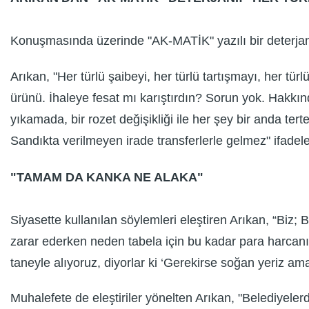
Konuşmasında üzerinde "AK-MATİK" yazılı bir deterjan 
Arıkan, "Her türlü şaibeyi, her türlü tartışmayı, her tür
ürünü. İhaleye fesat mı karıştırdın? Sorun yok. Hakkı
yıkamada, bir rozet değişikliği ile her şey bir anda te
Sandıkta verilmeyen irade transferlerle gelmez" ifadeler
"TAMAM DA KANKA NE ALAKA"
Siyasette kullanılan söylemleri eleştiren Arıkan, “Biz;
zarar ederken neden tabela için bu kadar para harcanıy
taneyle alıyoruz, diyorlar ki ‘Gerekirse soğan yeriz a
Muhalefete de eleştiriler yönelten Arıkan, "Belediyelerde 