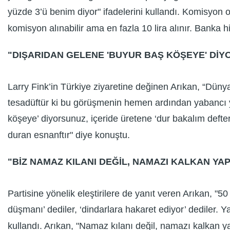
yüzde 3’ü benim diyor" ifadelerini kullandı. Komisyon 
komisyon alınabilir ama en fazla 10 lira alınır. Banka 
"DIŞARIDAN GELENE 'BUYUR BAŞ KÖŞEYE' DİY
Larry Fink’in Türkiye ziyaretine değinen Arıkan, “Düny
tesadüftür ki bu görüşmenin hemen ardından yabancı yat
köşeye’ diyorsunuz, içeride üretene ‘dur bakalım defter
duran esnanftır" diye konuştu.
"BİZ NAMAZ KILANI DEĞİL, NAMAZI KALKAN YA
Partisine yönelik eleştirilere de yanıt veren Arıkan, "5
düşmanı’ dediler, ‘dindarlara hakaret ediyor’ dediler. 
kullandı. Arıkan, "Namaz kılanı değil, namazı kalkan ya