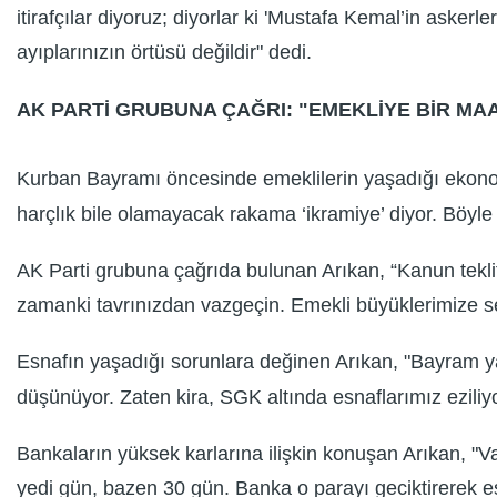
itirafçılar diyoruz; diyorlar ki 'Mustafa Kemal’in askerl
ayıplarınızın örtüsü değildir" dedi.
AK PARTİ GRUBUNA ÇAĞRI: "EMEKLİYE BİR MAA
Kurban Bayramı öncesinde emeklilerin yaşadığı ekonomik
harçlık bile olamayacak rakama ‘ikramiye’ diyor. Böyle
AK Parti grubuna çağrıda bulunan Arıkan, “Kanun tekli
zamanki tavrınızdan vazgeçin. Emekli büyüklerimize 
Esnafın yaşadığı sorunlara değinen Arıkan, "Bayram yak
düşünüyor. Zaten kira, SGK altında esnaflarımız eziliyor
Bankaların yüksek karlarına ilişkin konuşan Arıkan, "V
yedi gün, bazen 30 gün. Banka o parayı geciktirerek es