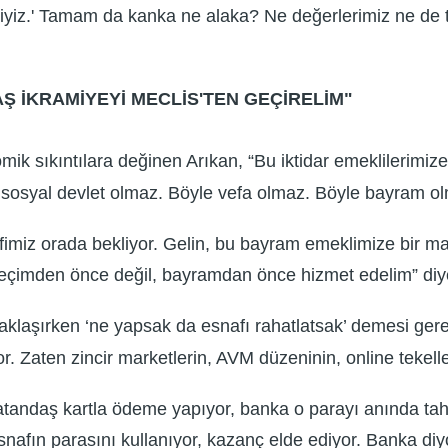
eriyiz.' Tamam da kanka ne alaka? Ne değerlerimiz ne de tari
Ş İKRAMİYEYİ MECLİS'TEN GEÇİRELİM"
 sıkıntılara değinen Arıkan, “Bu iktidar emeklilerimize 
 sosyal devlet olmaz. Böyle vefa olmaz. Böyle bayram olma
fimiz orada bekliyor. Gelin, bu bayram emeklimize bir ma
seçimden önce değil, bayramdan önce hizmet edelim” diy
laşırken ‘ne yapsak da esnafı rahatlatsak’ demesi gereke
. Zaten zincir marketlerin, AVM düzeninin, online tekelleri
atandaş kartla ödeme yapıyor, banka o parayı anında tahsi
nafın parasını kullanıyor, kazanç elde ediyor. Banka diyo