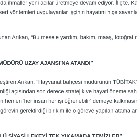
da ihmaller yeni acılar üretmeye devam ediyor. İliç'te, 
n sert yöntemleri uygulayanlar işçinin hayatını hiçe sayan
nan Arıkan, "Bu mesele yardım, bakım, maaş, fotoğraf me
MÜDÜRÜ UZAY AJANSI'NA ATANDI"
eştiren Arıkan, "Hayvanat bahçesi müdürünün TÜBİTAK'
nliği açısından son derece stratejik ve hayati öneme sah
i hemen 'her insan her işi öğrenebilir' demeye kalkmasın. 
bir görevin gerektirdiği birikim ile o göreve yapılan atam
LÜ SİYASİ LEKEYİ TEK YIKAMADA TEMİZLER"