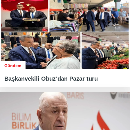
Gündem
Başkanvekili Obuz’dan Pazar turu