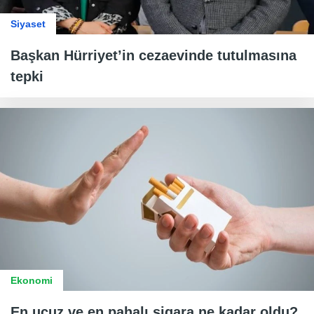
Siyaset
Başkan Hürriyet’in cezaevinde tutulmasına
tepki
Ekonomi
En ucuz ve en pahalı sigara ne kadar oldu?