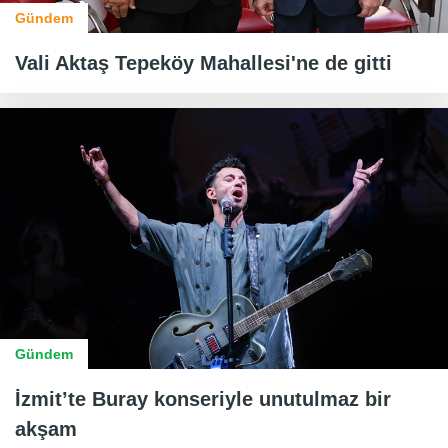
Gündem
Vali Aktaş Tepeköy Mahallesi'ne de gitti
Gündem
İzmit’te Buray konseriyle unutulmaz bir
akşam