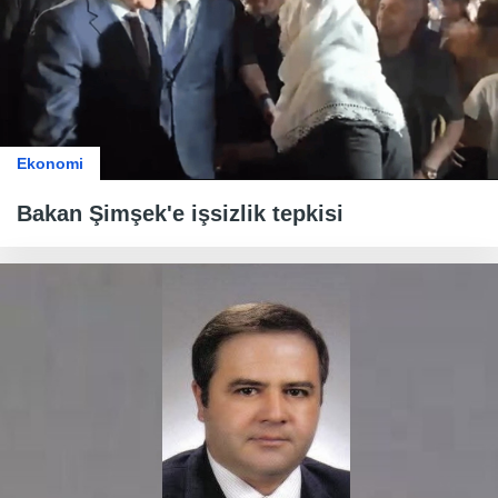
Ekonomi
Bakan Şimşek'e işsizlik tepkisi