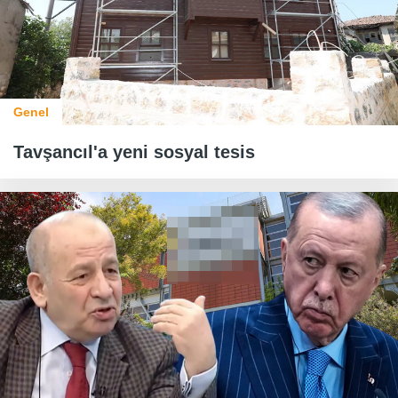
Genel
Tavşancıl'a yeni sosyal tesis