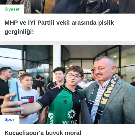
Siyaset
MHP ve İYİ Partili vekil arasında pislik
gerginliği!
Spor
Kocaelispor'a büyük moral