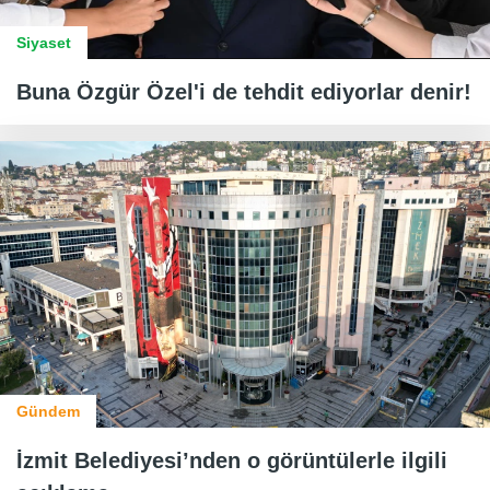
Siyaset
Buna Özgür Özel'i de tehdit ediyorlar denir!
Gündem
İzmit Belediyesi’nden o görüntülerle ilgili