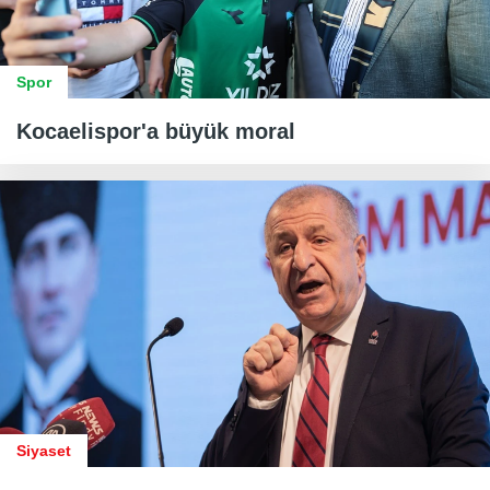
Spor
Kocaelispor'a büyük moral
Siyaset