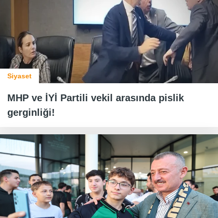
Siyaset
MHP ve İYİ Partili vekil arasında pislik
gerginliği!