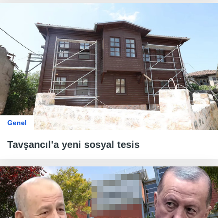
Genel
Tavşancıl'a yeni sosyal tesis