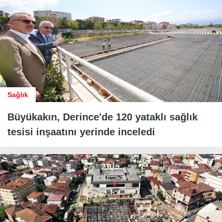
Sağlık
Büyükakın, Derince'de 120 yataklı sağlık
tesisi inşaatını yerinde inceledi