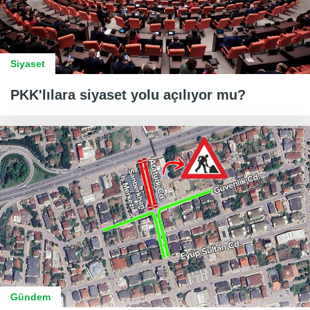
Siyaset
PKK'lılara siyaset yolu açılıyor mu?
Gündem