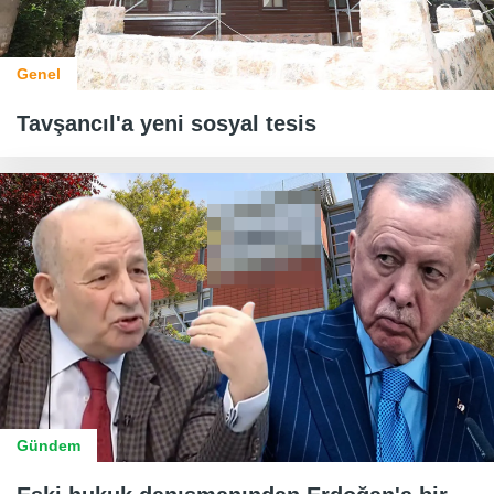
Genel
Tavşancıl'a yeni sosyal tesis
Gündem