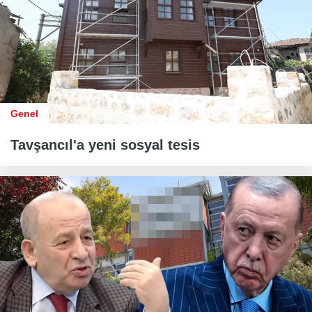
Genel
Tavşancıl'a yeni sosyal tesis