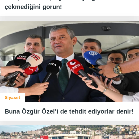
çekmediğini görün!
Siyaset
Buna Özgür Özel'i de tehdit ediyorlar denir!