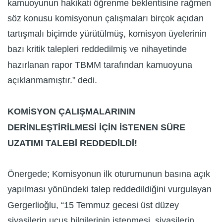
kamuoyunun hakikati öğrenme beklentisine rağmen
söz konusu komisyonun çalışmaları birçok açıdan
tartışmalı biçimde yürütülmüş, komisyon üyelerinin
bazı kritik talepleri reddedilmiş ve nihayetinde
hazırlanan rapor TBMM tarafından kamuoyuna
açıklanmamıştır.” dedi.
KOMİSYON ÇALIŞMALARININ
DERİNLEŞTİRİLMESİ İÇİN İSTENEN SÜRE
UZATIMI TALEBİ REDDEDİLDİ!
Önergede; Komisyonun ilk oturumunun basına açık
yapılması yönündeki talep reddedildiğini vurgulayan
Gergerlioğlu, “15 Temmuz gecesi üst düzey
siyasilerin uçuş bilgilerinin istenmesi, siyasilerin