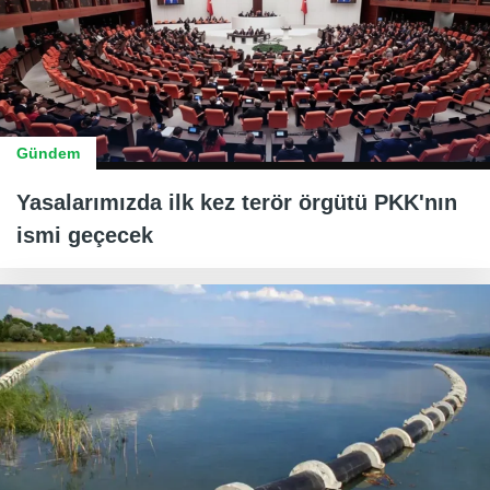
Gündem
Yasalarımızda ilk kez terör örgütü PKK'nın
ismi geçecek