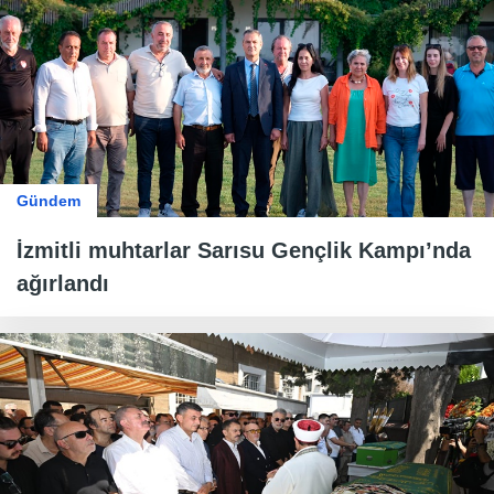
Gündem
İzmitli muhtarlar Sarısu Gençlik Kampı’nda
ağırlandı