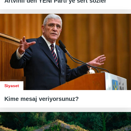
Artvinli’den YENİ Parti’ye sert sözler
Siyaset
Kime mesaj veriyorsunuz?