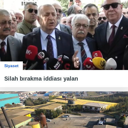
Siyaset
Silah bırakma iddiası yalan