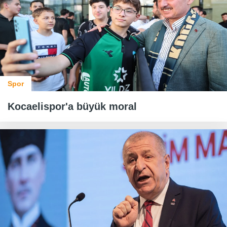
Spor
Kocaelispor'a büyük moral