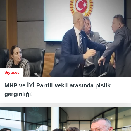
Siyaset
MHP ve İYİ Partili vekil arasında pislik
gerginliği!