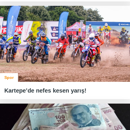
Spor
Kartepe’de nefes kesen yarış!