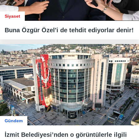
Siyaset
Buna Özgür Özel'i de tehdit ediyorlar denir!
Gündem
İzmit Belediyesi’nden o görüntülerle ilgili