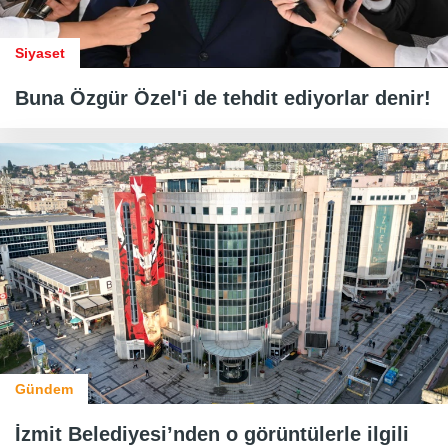
Siyaset
Buna Özgür Özel'i de tehdit ediyorlar denir!
Gündem
İzmit Belediyesi’nden o görüntülerle ilgili