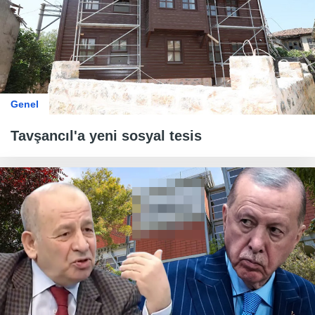
Genel
Tavşancıl'a yeni sosyal tesis