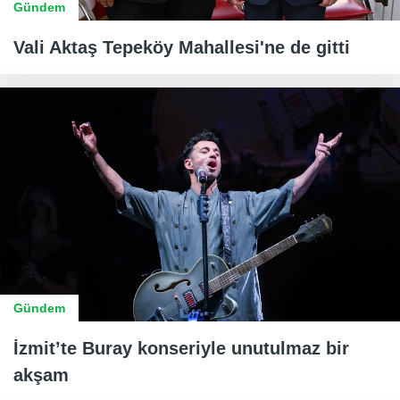
Gündem
Vali Aktaş Tepeköy Mahallesi'ne de gitti
Gündem
İzmit’te Buray konseriyle unutulmaz bir
akşam