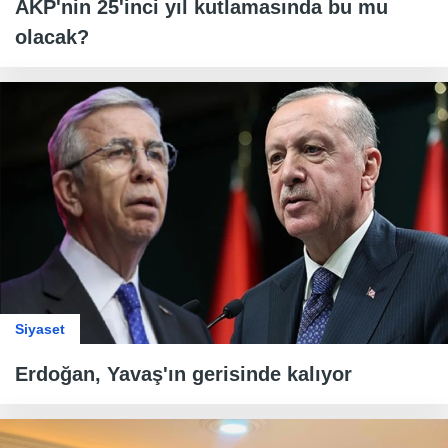
AKP'nin 25'inci yıl kutlamasında bu mu
olacak?
Siyaset
Erdoğan, Yavaş'ın gerisinde kalıyor