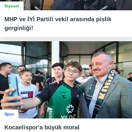
Siyaset
MHP ve İYİ Partili vekil arasında pislik
gerginliği!
Spor
Kocaelispor'a büyük moral