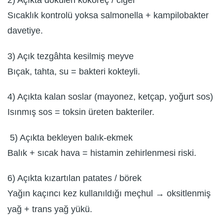
2) Açıkta dökülen kokoreç / ciğer
Sıcaklık kontrolü yoksa salmonella + kampilobakter
davetiye.
3) Açık tezgâhta kesilmiş meyve
Bıçak, tahta, su = bakteri kokteyli.
4) Açıkta kalan soslar (mayonez, ketçap, yoğurt sos)
Isınmış sos = toksin üreten bakteriler.
5) Açıkta bekleyen balık-ekmek
Balık + sıcak hava = histamin zehirlenmesi riski.
6) Açıkta kızartılan patates / börek
Yağın kaçıncı kez kullanıldığı meçhul → oksitlenmiş
yağ + trans yağ yükü.