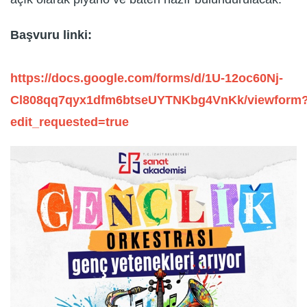
Başvuru linki:
https://docs.google.com/forms/d/1U-12oc60Nj-
Cl808qq7qyx1dfm6btseUYTNKbg4VnKk/viewform
edit_requested=true