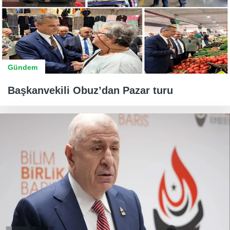
Gündem
Başkanvekili Obuz’dan Pazar turu