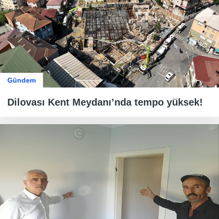
Gündem
Dilovası Kent Meydanı’nda tempo yüksek!