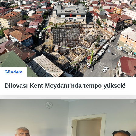
Gündem
Dilovası Kent Meydanı’nda tempo yüksek!