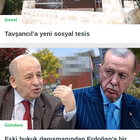
Genel
Tavşancıl'a yeni sosyal tesis
Gündem
Eski hukuk danışmanından Erdoğan'a bir