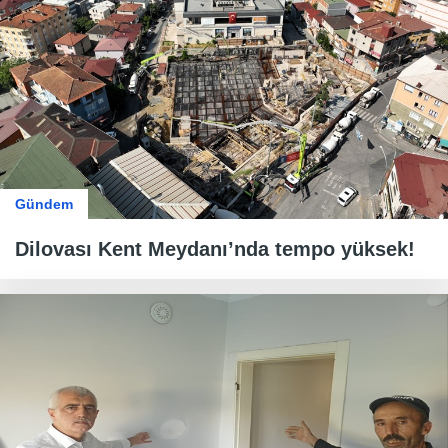
Gündem
Dilovası Kent Meydanı’nda tempo yüksek!