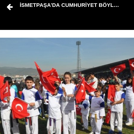
İSMETPAŞA'DA CUMHURİYET BÖYLE KUTL