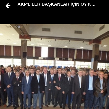
AKP'LİLER BAŞKANLAR İÇİN OY KULLAND