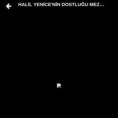
HALİL YENİCE'NİN DOSTLUĞU MEZARA K