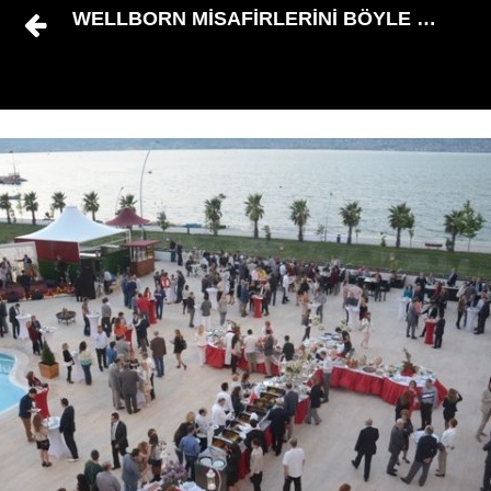
WELLBORN MİSAFİRLERİNİ BÖYLE AĞIRL